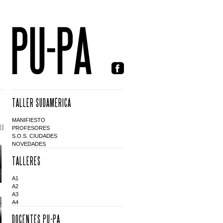
TALLER SUDAMÉRICA
MANIFIESTO
PROFESORES
S.O.S. CIUDADES
NOVEDADES
TALLERES
A1
A2
A3
A4
DOCENTES PU-PA