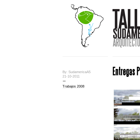
Entregas P
By: SudamericaA5
21-10-2011
Trabajos 2008