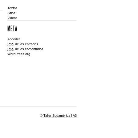
Textos
Sitios
Videos
META
Acceder
RSS
de las entradas
RSS
de los comentarios
WordPress.org
©
Taller Sudamérica | A3