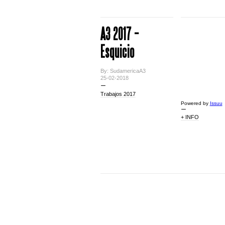
A3 2017 –
Esquicio
By: SudamericaA3
25-02-2018
Trabajos 2017
Powered by
Issuu
+ INFO