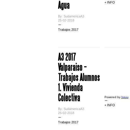
Agua
+ INFO
By: SudamericaA3
25-02-2018
Trabajos 2017
A3 2017
Valparaiso –
Trabajos Alumnos
1. Vivienda
Colectiva
Powered by
Issuu
+ INFO
By: SudamericaA3
25-02-2018
Trabajos 2017